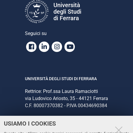
Università
degli Studi
di Ferrara
Seguici su
Facebook
Linkedin
Instagram
Youtube
UNIVERSITÀ DEGLI STUDI DI FERRARA
Rettrice: Prof.ssa Laura Ramaciotti
via Ludovico Ariosto, 35 - 44121 Ferrara
C.F. 80007370382 - P.IVA 00434690384
USIAMO I COOKIES
CONTATTI