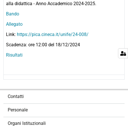
alla didattica - Anno Accademico 2024-2025.
Bando
Allegato
Link:
https://pica.cineca.it/unife/24-008/
Scadenza: ore 12:00 del 18/12/2024
Risultati
N
Contatti
a
v
Personale
i
g
Organi Istituzionali
a