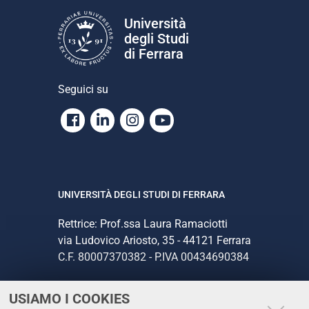
Università
degli Studi
di Ferrara
Seguici su
Facebook
Linkedin
Instagram
Youtube
UNIVERSITÀ DEGLI STUDI DI FERRARA
Rettrice: Prof.ssa Laura Ramaciotti
via Ludovico Ariosto, 35 - 44121 Ferrara
C.F. 80007370382 - P.IVA 00434690384
USIAMO I COOKIES
CONTATTI