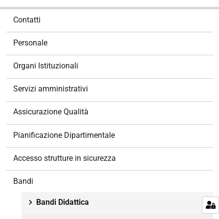
N
Contatti
a
v
Personale
i
g
Organi Istituzionali
a
z
Servizi amministrativi
i
o
Assicurazione Qualità
n
e
Pianificazione Dipartimentale
Accesso strutture in sicurezza
Bandi
Bandi Didattica