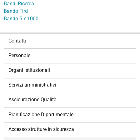
Bandi Ricerca
Bando Fird
Bando 5 x 1000
N
Contatti
a
v
Personale
i
g
Organi Istituzionali
a
z
Servizi amministrativi
i
o
Assicurazione Qualità
n
e
Pianificazione Dipartimentale
Accesso strutture in sicurezza