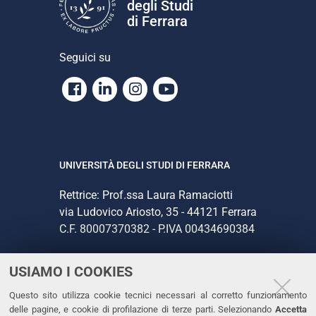
degli Studi
di Ferrara
Seguici su
Facebook
Linkedin
Instagram
Youtube
UNIVERSITÀ DEGLI STUDI DI FERRARA
Rettrice: Prof.ssa Laura Ramaciotti
via Ludovico Ariosto, 35 - 44121 Ferrara
C.F. 80007370382 - P.IVA 00434690384
USIAMO I COOKIES
CONTATTI
Questo sito utilizza cookie tecnici necessari al corretto funzionamento
Tel. +39 0532 293111
delle pagine, e cookie di profilazione di terze parti. Selezionando
Accetta