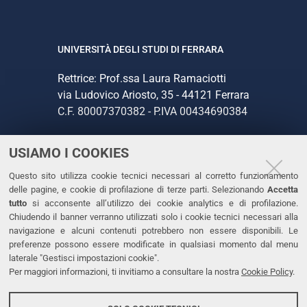
UNIVERSITÀ DEGLI STUDI DI FERRARA
Rettrice: Prof.ssa Laura Ramaciotti
via Ludovico Ariosto, 35 - 44121 Ferrara
C.F. 80007370382 - P.IVA 00434690384
USIAMO I COOKIES
CONTATTI
Questo sito utilizza cookie tecnici necessari al corretto funzionamento
Tel. +39 0532 293111
delle pagine, e cookie di profilazione di terze parti. Selezionando
Accetta
Fax. +39 0532 293031
tutto
si acconsente all’utilizzo dei cookie analytics e di profilazione.
PEC
Chiudendo il banner verranno utilizzati solo i cookie tecnici necessari alla
navigazione e alcuni contenuti potrebbero non essere disponibili. Le
preferenze possono essere modificate in qualsiasi momento dal menu
LINKS
laterale "Gestisci impostazioni cookie".
Per maggiori informazioni, ti invitiamo a consultare la nostra
Cookie Policy
.
Accessibilità
Dichiarazione di accessibilità