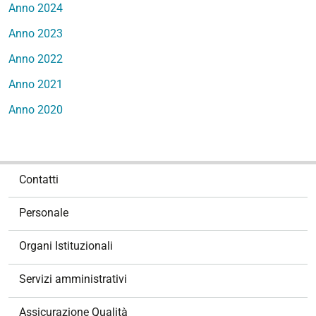
Anno 2024
Anno 2023
Anno 2022
Anno 2021
Anno 2020
N
Contatti
a
v
Personale
i
g
Organi Istituzionali
a
z
Servizi amministrativi
i
o
Assicurazione Qualità