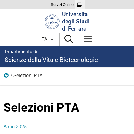
Servizi Online
Cerca
Università
nel
degli Studi
sito
di Ferrara
Cambia lingua
Dipartimento di
Scienze della Vita e Biotecnologie
Selezioni PTA
Bandi Ricerca
Selezioni PTA
Anno 2025